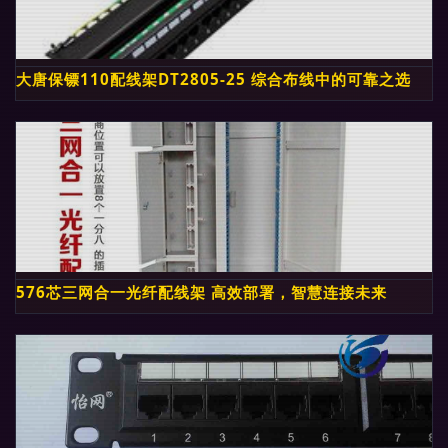
大唐保镖110配线架DT2805-25 综合布线中的可靠之选
576芯三网合一光纤配线架 高效部署，智慧连接未来