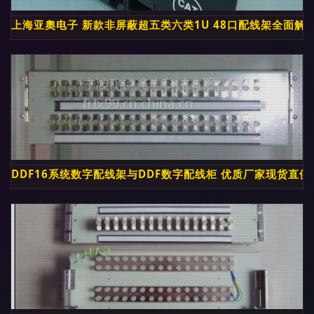
上海亚奧电子 新款非屏蔽超五类六类1U 48口配线架全面解
DDF16系统数字配线架与DDF数字配线柜 优质厂家现货直供