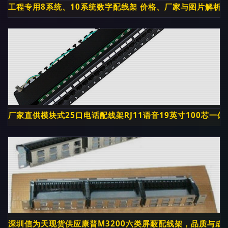
工程专用8系统、10系统数字配线架 价格、厂家与图片解析 
厂家直供模块式25口电话配线架RJ11语音19英寸100芯一
深圳信为天现货供应康普M3200六类屏蔽配线架，品质与成