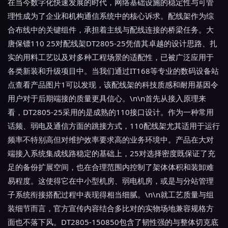
在当今数字化快速发展的时代，网络基础设施的稳定性与可管
理性成为了企业和机构通信系统中的核心诉求。配线架作为综
合布线中的关键组件，承担着主线与配线连接的桥梁任务。大
唐保镖110 25对配线架DT2805-25凭借其卓越的设计思路、扎
实的用料工艺以及对多种工程场景的适配性，已被广泛应用于
各类新装和升级项目中。当我们通过IT168等专业的数码设备站
点查看产品图片1可以发现，该配线架的科技质感和耐用基因令
用户对于后期端接的质量更具信心。\n\n首先从接入原理来
看，DT2805-25采用的是成熟的110接口设计。作为一种常用
话频、弱电及通信方面的跳接方式，110配线架尤其适用于运行
频率不特别高但对维护效率要求高的业务环境中。产品在大对
端接入系统集成线路稳定的基础上，25对选择密度既保证了充
足的备份扩展空间，也在合理范围内控制了架体体积和装卸难
易程度。这使得它在中小型机房、弱电机房，或是与分站管理
子系统衔接搭配过程中表现得相当细腻。\n\n就工艺质量与组
装细节而言，官方宣传内容结合多比对的实物场地兼容规格方
面也不落下风。DT2805-150850包含了韧性强的与整体切克底