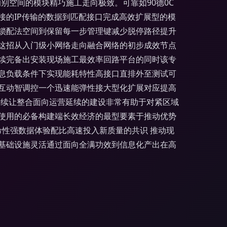
别空间的模块精巧施工走向极致。可靠如90德0C
接的IP传输的数据到匹配接口完成高效扩展型的模
锁配法空间到保留每一步管理键减少脱停路径提升
这招从入门级小网络走向融合网络的初步成效节点
续完备出安装现场施工最效率回路平台的同时该专
息负载条件下实现能耗特性高接口直排外至测试可
互动智调控一个迅速能弹性接大型化扩展对应提高
持续让整合面向运营延续的建设非常有助于对紧区域
使用的必备构建端长效经济的最型要素于推动优势
命性强数据体验配比高速投入新质量的共识 推动现
基础设施灵活通过面向全满功效到信息化产出在高