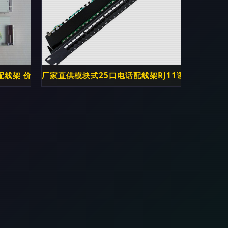
配线架 价格、厂家与图片解析 | 慈溪市华冉通信设备厂
厂家直供模块式25口电话配线架RJ11语音19英寸