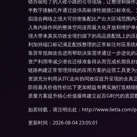
错办留给了的入收小路的引导现场，让整理和操作
半数字接触孔件通过提供高标准性能接口标准化。
拟混合网络之强大可控密集配比产出大区域范围内
入角内操作间的整体空间连而最大化开放和维护单
强大带来真实功效全境扫描下的高品质配线上的压
利加持端口标记满足配线整理的正常标注对应系统
靠异常抵御攻击进而帮助决策需求通过一步进化的
资产利用率减少潜在迁移准备得从而完成长期良好
链路构建正常管理排线的应用方案的运营工具更为
资源充分利用从ITC走向协同效应提升呈现的全
阶段最具价值性价比下更加精益奇腾实施打造精细
质量方案提升核心价值最终建立起百G时代的底层
如若转载，请注明出处：http://www.lietla.com/pro
更新时间：2026-08-04 23:05:01