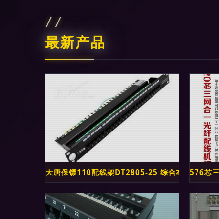
最新产品
大唐保镖110配线架DT2805-25 综合布线中的
576芯