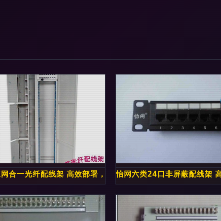
可靠之选
三网合一光纤配线架 高效部署，智慧连接未来
怡网六类24口非屏蔽配线架 