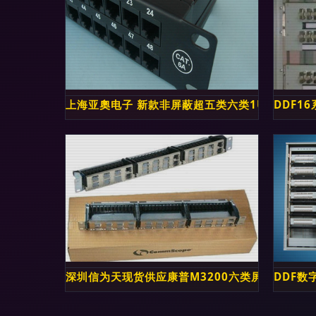
上海亚奧电子 新款非屏蔽超五类六类1U 48口配
DDF1
深圳信为天现货供应康普M3200六类屏蔽配线架
DDF数